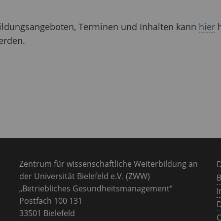
bildungsangeboten, Terminen und Inhalten kann
hier
h
erden.
Zentrum für wissenschaftliche Weiterbildung an
der Universität Bielefeld e.V. (ZWW)
B
„Betriebliches Gesundheitsmanagement“
Postfach 100 131
D
33501 Bielefeld
C