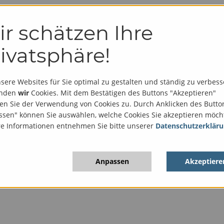
r schätzen Ihre
ivatsphäre!
DHEITSMANAGEMENT – 2023
ere Websites für Sie optimal zu gestalten und ständig zu verbess
enden
wir
Cookies. Mit dem Bestätigen des Buttons "Akzeptieren"
en Sie der Verwendung von Cookies zu. Durch Anklicken des Butto
sen" können Sie auswählen, welche Cookies Sie akzeptieren möch
– 2023/2024
re Informationen entnehmen Sie bitte unserer
Datenschutzerklär
nplatz und profitieren Sie von folgenden Vorteilen
Anpassen
Akzeptiere