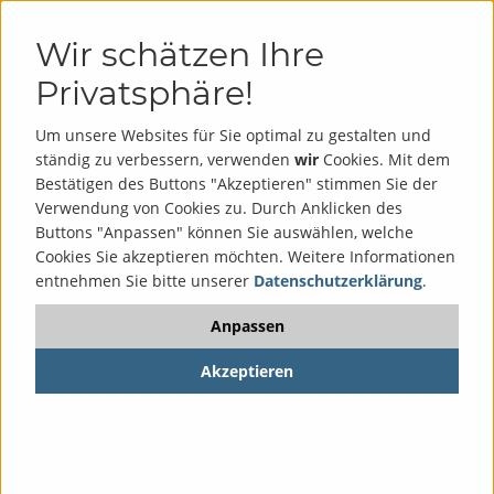
Wir schätzen Ihre
Privatsphäre!
WEITERBILDENDES STUDIUM
Um unsere Websites für Sie optimal zu gestalten und
„BETRIEBLICHES
ständig zu verbessern, verwenden
wir
Cookies. Mit dem
GESUNDHEITSMANAGEMENT“
Bestätigen des Buttons "Akzeptieren" stimmen Sie der
Verwendung von Cookies zu. Durch Anklicken des
Das Zertifikatsstudium im Überblick
Buttons "Anpassen" können Sie auswählen, welche
Cookies Sie akzeptieren möchten. Weitere Informationen
Wissenschaftliche Leitung
entnehmen Sie bitte unserer
Datenschutzerklärung
.
Anpassen
Prof. (em.) Dr. Bernhard Badura
Prof. Dr. Andreas Blume
Akzeptieren
Nähere Informationen zur Geschäftsstelle
finden Sie auf der Seite „
Über uns
“